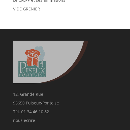
Le CFLPP et ses animations
VIDE GRENIER
12, Grande Rue
95650 Puiseux-Pontoise
Tél. 01 34 46 10 82
nous écrire