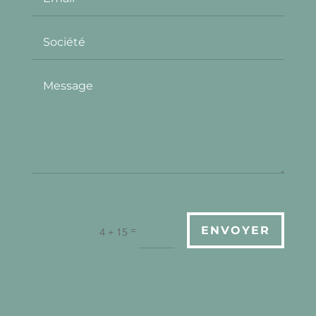
=
ENVOYER
4 + 15