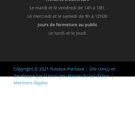
Le mardi et le vendredi de 14h à 18h.
Le mercredi et le samedi de 9h à 12h00
Jours de fermeture au public
Le lundi et le jeudi
Copyright © 2021 Puiseux-Pontoise
|
Site conçu et
développé par l’Union des Maires du Val d’Oise
|
Mentions légales