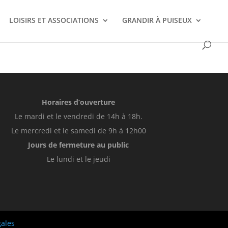
LOISIRS ET ASSOCIATIONS
GRANDIR À PUISEUX
Horaires d’ouverture
Le mardi et le vendredi de 14h à 18h.
Le mercredi et le samedi de 9h à 12h00
Jours de fermeture au public
Le lundi et le jeudi
gales