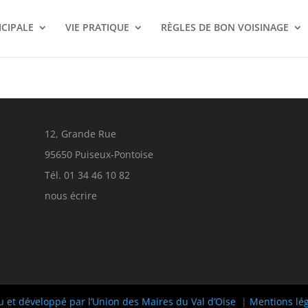
ICIPALE
VIE PRATIQUE
RÈGLES DE BON VOISINAGE
12, Grande Rue
95650 Puiseux-Pontoise
Tél. 01 34 46 10 82
nous écrire
u et développé par l’Union des Maires du Val d’Oise
|
Mentions lé