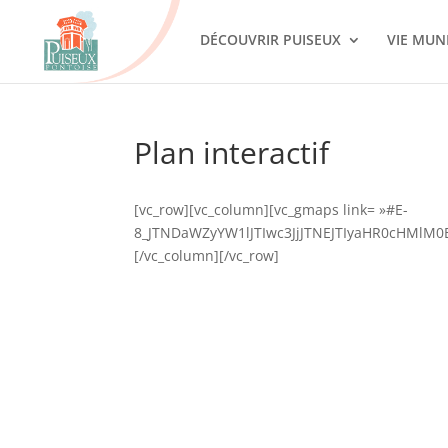
DÉCOUVRIR PUISEUX
VIE MUN
Plan interactif
[vc_row][vc_column][vc_gmaps link= »#E-
8_JTNDaWZyYW1lJTIwc3JjJTNEJTIyaHR0cHM
[/vc_column][/vc_row]