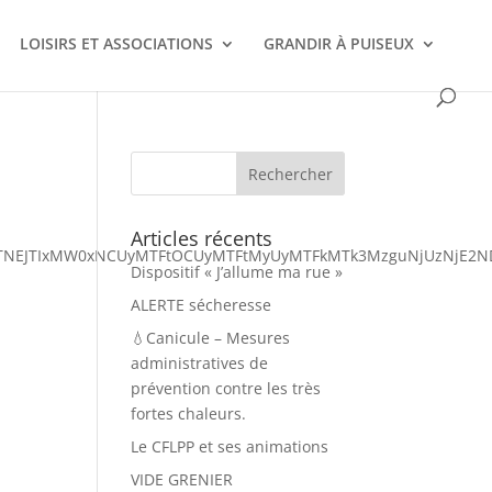
LOISIRS ET ASSOCIATIONS
GRANDIR À PUISEUX
Articles récents
nBiJTNEJTIxMW0xNCUyMTFtOCUyMTFtMyUyMTFkMTk3MzguNjUzNj
Dispositif « J’allume ma rue »
ALERTE sécheresse
💧Canicule – Mesures
administratives de
prévention contre les très
fortes chaleurs.
Le CFLPP et ses animations
VIDE GRENIER