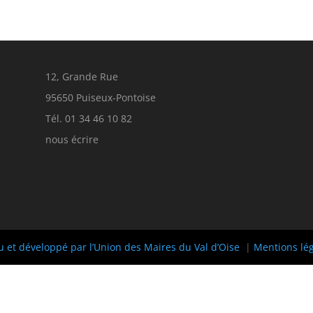
12, Grande Rue
95650 Puiseux-Pontoise
Tél. 01 34 46 10 82
nous écrire
u et développé par l’Union des Maires du Val d’Oise
|
Mentions lé