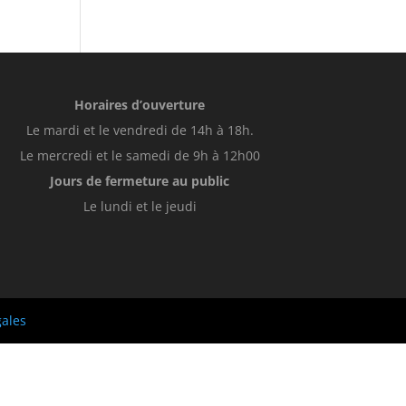
Horaires d’ouverture
Le mardi et le vendredi de 14h à 18h.
Le mercredi et le samedi de 9h à 12h00
Jours de fermeture au public
Le lundi et le jeudi
gales