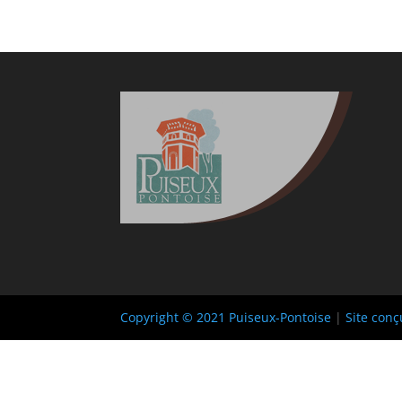
Copyright © 2021 Puiseux-Pontoise
|
Site conç