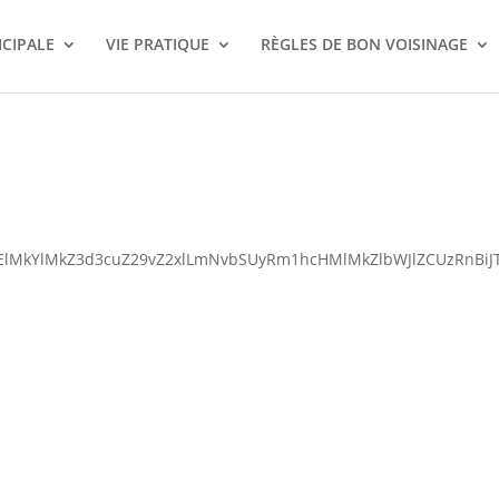
ICIPALE
VIE PRATIQUE
RÈGLES DE BON VOISINAGE
lM0ElMkYlMkZ3d3cuZ29vZ2xlLmNvbSUyRm1hcHMlMkZlbWJlZCUzR