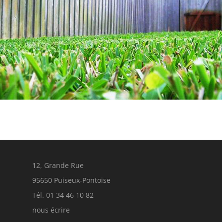
12, Grande Rue
95650 Puiseux-Pontoise
Tél. 01 34 46 10 82
nous écrire