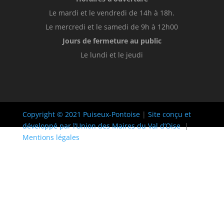
Le mardi et le vendredi de 14h à 18h.
Le mercredi et le samedi de 9h à 12h00
Jours de fermeture au public
Le lundi et le jeudi
Copyright © 2021 Puiseux-Pontoise
|
Site conçu et
développé par l’Union des Maires du Val d’Oise
|
Mentions légales