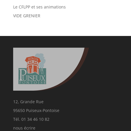
Le CFLPP et ses animations
VIDE GRENIER
12, Grande Rue
95650 Puiseux-Pontoise
Tél. 01 34 46 10 82
nous écrire