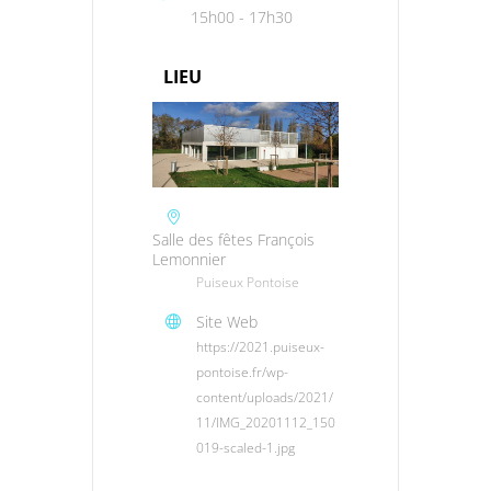
15h00 - 17h30
LIEU
Salle des fêtes François
Lemonnier
Puiseux Pontoise
Site Web
https://2021.puiseux-
pontoise.fr/wp-
content/uploads/2021/
11/IMG_20201112_150
019-scaled-1.jpg