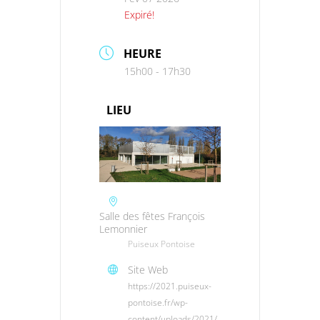
Expiré!
HEURE
15h00 - 17h30
LIEU
Salle des fêtes François
Lemonnier
Puiseux Pontoise
Site Web
https://2021.puiseux-
pontoise.fr/wp-
content/uploads/2021/