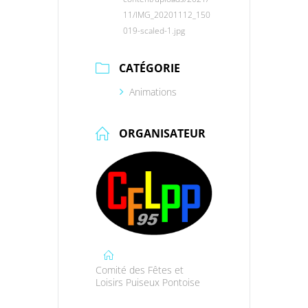
11/IMG_20201112_150
019-scaled-1.jpg
CATÉGORIE
Animations
ORGANISATEUR
Comité des Fêtes et
Loisirs Puiseux Pontoise